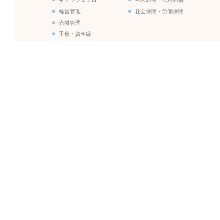
キャッシュフロー
年末調整・法定調書
経営管理
社会保険・労働保険
売掛管理
手形・資金繰