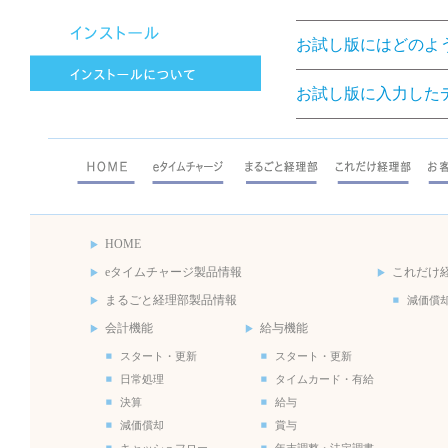
お試し版にはどのよ
お試し版に入力した
HOME
eタイムチャージ製品情報
これだけ
まるごと経理部製品情報
減価償
会計機能
給与機能
スタート・更新
スタート・更新
日常処理
タイムカード・有給
決算
給与
減価償却
賞与