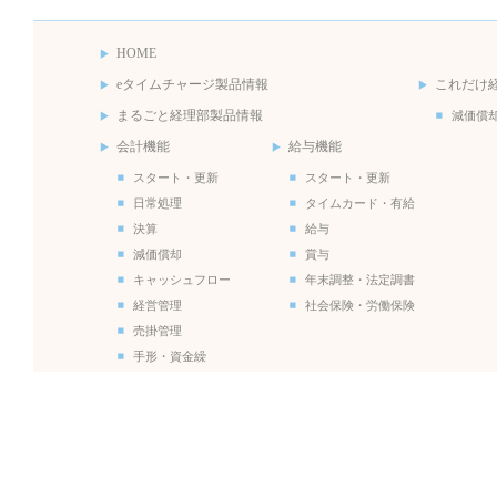
HOME
eタイムチャージ製品情報
これだけ
まるごと経理部製品情報
減価償
会計機能
給与機能
スタート・更新
スタート・更新
日常処理
タイムカード・有給
決算
給与
減価償却
賞与
キャッシュフロー
年末調整・法定調書
経営管理
社会保険・労働保険
売掛管理
手形・資金繰